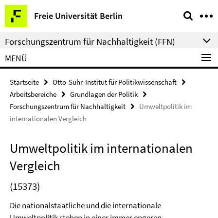
Springe
Service-
Freie Universität Berlin
direkt
Navigation
zu
Forschungszentrum für Nachhaltigkeit (FFN)
Inhalt
MENÜ
Startseite
Otto-Suhr-Institut für Politikwissenschaft
Arbeitsbereiche
Grundlagen der Politik
Forschungszentrum für Nachhaltigkeit
Umweltpolitik im
internationalen Vergleich
Umweltpolitik im internationalen
Vergleich
(15373)
Die nationalstaatliche und die internationale
Umweltpolitik stehen in einer immer engeren