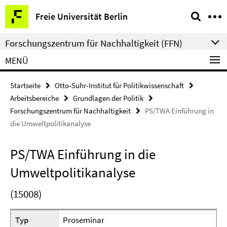
Springe
Service-
Freie Universität Berlin
direkt
Navigation
zu
Forschungszentrum für Nachhaltigkeit (FFN)
Inhalt
MENÜ
Startseite
Otto-Suhr-Institut für Politikwissenschaft
Arbeitsbereiche
Grundlagen der Politik
Forschungszentrum für Nachhaltigkeit
PS/TWA Einführung in
die Umweltpolitikanalyse
PS/TWA Einführung in die
Umweltpolitikanalyse
(15008)
Typ
Proseminar