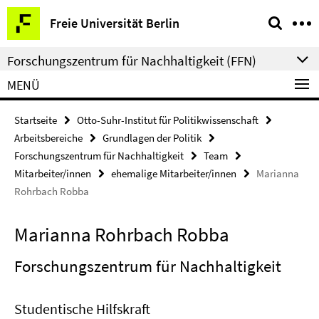
Springe
Service-
Freie Universität Berlin
direkt
Navigation
zu
Forschungszentrum für Nachhaltigkeit (FFN)
Inhalt
MENÜ
Startseite
Otto-Suhr-Institut für Politikwissenschaft
Arbeitsbereiche
Grundlagen der Politik
Forschungszentrum für Nachhaltigkeit
Team
Mitarbeiter/innen
ehemalige Mitarbeiter/innen
Marianna
Rohrbach Robba
Marianna Rohrbach Robba
Forschungszentrum für Nachhaltigkeit
Studentische Hilfskraft