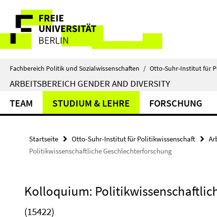
Springe
Service-
direkt
zu
Navigation
Inhalt
Fachbereich Politik und Sozialwissenschaften
/
Otto-Suhr-Institut für P
ARBEITSBEREICH GENDER AND DIVERSITY
TEAM
STUDIUM & LEHRE
FORSCHUNG
Startseite
Otto-Suhr-Institut für Politikwissenschaft
Ar
Politikwissenschaftliche Geschlechterforschung
Kolloquium: Politikwissenschaftli
(15422)