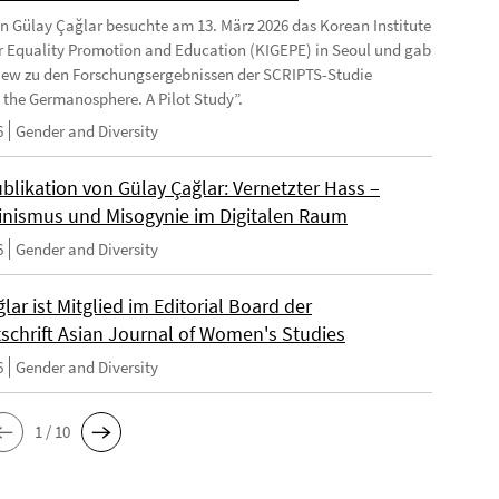
in Gülay Çağlar besuchte am 13. März 2026 das Korean Institute
r Equality Promotion and Education (KIGEPE) in Seoul und gab
view zu den Forschungsergebnissen der SCRIPTS-Studie
the Germanosphere. A Pilot Study”.
6
Gender and Diversity
blikation von Gülay Çağlar: Vernetzter Hass –
inismus und Misogynie im Digitalen Raum
6
Gender and Diversity
ğlar ist Mitglied im Editorial Board der
tschrift Asian Journal of Women's Studies
6
Gender and Diversity
1 / 10