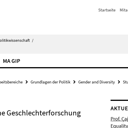
Startseite
Mita
olitikwissenschaft
/
MA GIP
beitsbereiche
Grundlagen der Politik
Gender and Diversity
St
AKTUE
che Geschlechterforschung
Prof. Ça
Equalit