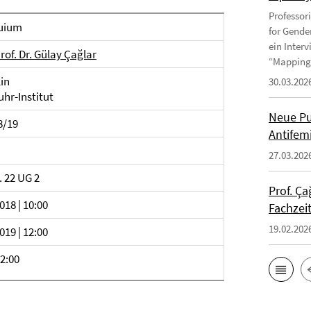
Professor
uium
for Gende
ein Inter
rof. Dr. Gülay Çağlar
“Mapping 
in
30.03.202
hr-Institut
Neue Pu
8/19
Antifem
27.03.202
. 22 UG 2
Prof. Ça
018 | 10:00
Fachzei
19.02.202
019 | 12:00
2:00