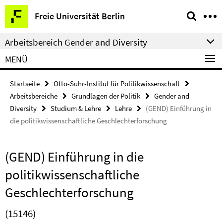
Springe
Service-
Freie Universität Berlin
direkt
Navigation
zu
Arbeitsbereich Gender and Diversity
Inhalt
MENÜ
Startseite
Otto-Suhr-Institut für Politikwissenschaft
Arbeitsbereiche
Grundlagen der Politik
Gender and
Diversity
Studium & Lehre
Lehre
(GEND) Einführung in
die politikwissenschaftliche Geschlechterforschung
(GEND) Einführung in die
politikwissenschaftliche
Geschlechterforschung
(15146)