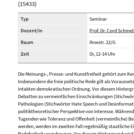
(15433)
Typ
Seminar
Dozent/in
Prof. Dr. Cord Schmel
Raum
Ihnestr. 22/G
Zeit
Di, 12-14 Uhr
Die Meinungs-, Presse- und Kunstfreiheit gehört zum Ke
Insbesondere die freie politische Rede gilt als Vorauss
intakten demokratischen Ordnung. Vor diesem Hintergru
Debatten zu vermeintlichen Einschränkungen (Stichwör
Pathologien (Stichwörter Hate Speech und Desinformati
politiktheoretischer Perspektive von Interesse. Währen
Tugenden wie Toleranz und Offenheit (vermeintliche) B
werden, werden im zweiten Fall regelmäßig staatliche Ei
Redefreiheit vorzubeugen. Vor diesem Hintergrund wird 