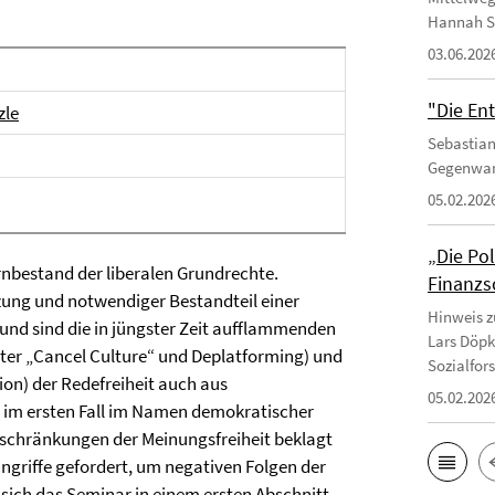
Hannah S
03.06.202
"Die En
zle
Sebastian
Gegenwart
05.02.202
„Die Pol
rnbestand der liberalen Grundrechte.
Finanzs
etzung und notwendiger Bestandteil einer
Hinweis z
nd sind die in jüngster Zeit aufflammenden
Lars Döpk
ter „Cancel Culture“ und Deplatforming) und
Sozialfor
on) der Redefreiheit auch aus
05.02.202
d im ersten Fall im Namen demokratischer
eschränkungen der Meinungsfreiheit beklagt
ngriffe gefordert, um negativen Folgen der
sich das Seminar in einem ersten Abschnitt