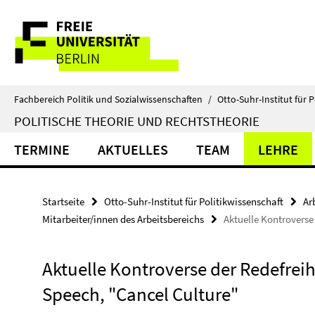
Springe
Service-
direkt
zu
Navigation
Inhalt
Fachbereich Politik und Sozialwissenschaften
/
Otto-Suhr-Institut für P
POLITISCHE THEORIE UND RECHTSTHEORIE
TERMINE
AKTUELLES
TEAM
LEHRE
Startseite
Otto-Suhr-Institut für Politikwissenschaft
Ar
Mitarbeiter/innen des Arbeitsbereichs
Aktuelle Kontroverse
Aktuelle Kontroverse der Redefreih
Speech, "Cancel Culture"