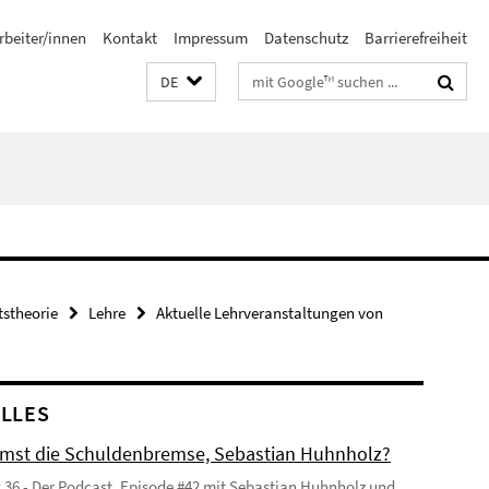
rbeiter/innen
Kontakt
Impressum
Datenschutz
Barrierefreiheit
Suchbegriffe
DE
tstheorie
Lehre
Aktuelle Lehrveranstaltungen von
LLES
mst die Schuldenbremse, Sebastian Huhnholz?
 36 - Der Podcast, Episode #42 mit Sebastian Huhnholz und