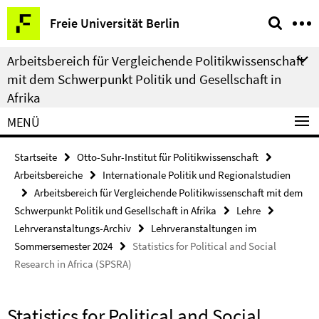
Springe
Service-
Freie Universität Berlin
direkt
Navigation
zu
Arbeitsbereich für Vergleichende Politikwissenschaft
Inhalt
mit dem Schwerpunkt Politik und Gesellschaft in
Afrika
MENÜ
Startseite
Otto-Suhr-Institut für Politikwissenschaft
Arbeitsbereiche
Internationale Politik und Regionalstudien
Arbeitsbereich für Vergleichende Politikwissenschaft mit dem
Schwerpunkt Politik und Gesellschaft in Afrika
Lehre
Lehrveranstaltungs-Archiv
Lehrveranstaltungen im
Sommersemester 2024
Statistics for Political and Social
Research in Africa (SPSRA)
Statistics for Political and Social