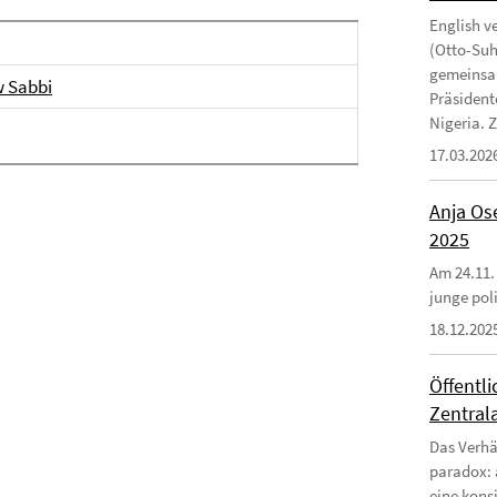
English v
(Otto-Suhr
gemeinsam
w Sabbi
Präsident
Nigeria. Zi
17.03.202
Anja Ose
2025
Am 24.11.
junge poli
18.12.202
Öffentl
Zentrala
Das Verhä
paradox: 
eine kons