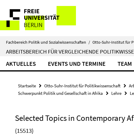
Springe
Service-
direkt
zu
Navigation
Inhalt
Fachbereich Politik und Sozialwissenschaften
/
Otto-Suhr-Institut für P
ARBEITSBEREICH FÜR VERGLEICHENDE POLITIKWISS
AKTUELLES
EVENTS UND TERMINE
TEAM
Startseite
Otto-Suhr-Institut für Politikwissenschaft
Ar
Schwerpunkt Politik und Gesellschaft in Afrika
Lehre
Le
Selected Topics in Contemporary Afr
(15513)