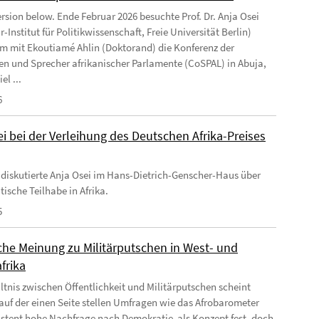
ersion below. Ende Februar 2026 besuchte Prof. Dr. Anja Osei
-Institut für Politikwissenschaft, Freie Universität Berlin)
 mit Ekoutiamé Ahlin (Doktorand) die Konferenz der
en und Sprecher afrikanischer Parlamente (CoSPAL) in Abuja,
el ...
6
i bei der Verleihung des Deutschen Afrika-Preises
 diskutierte Anja Osei im Hans-Dietrich-Genscher-Haus über
tische Teilhabe in Afrika.
5
iche Meinung zu Militärputschen in West- und
frika
ltnis zwischen Öffentlichkeit und Militärputschen scheint
auf der einen Seite stellen Umfragen wie das Afrobarometer
istent hohe Nachfrage nach Demokratie als Konzept fest, doch