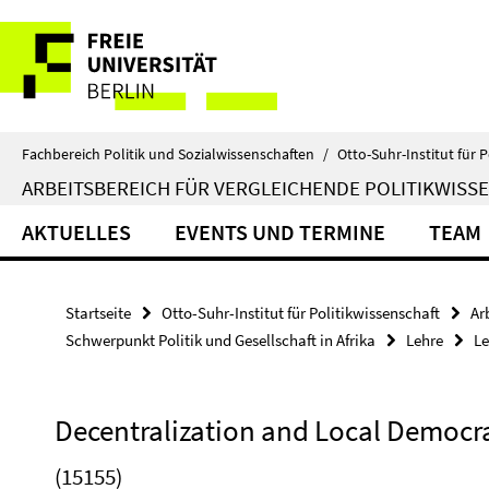
Springe
Service-
direkt
zu
Navigation
Inhalt
Fachbereich Politik und Sozialwissenschaften
/
Otto-Suhr-Institut für P
ARBEITSBEREICH FÜR VERGLEICHENDE POLITIKWISS
AKTUELLES
EVENTS UND TERMINE
TEAM
Startseite
Otto-Suhr-Institut für Politikwissenschaft
Ar
Schwerpunkt Politik und Gesellschaft in Afrika
Lehre
Le
Decentralization and Local Democra
(15155)