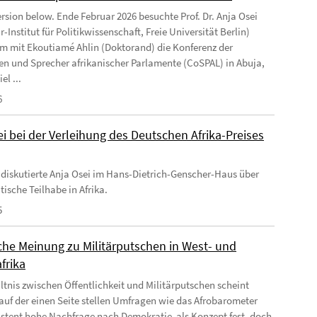
ersion below. Ende Februar 2026 besuchte Prof. Dr. Anja Osei
-Institut für Politikwissenschaft, Freie Universität Berlin)
 mit Ekoutiamé Ahlin (Doktorand) die Konferenz der
en und Sprecher afrikanischer Parlamente (CoSPAL) in Abuja,
el ...
6
i bei der Verleihung des Deutschen Afrika-Preises
 diskutierte Anja Osei im Hans-Dietrich-Genscher-Haus über
tische Teilhabe in Afrika.
5
iche Meinung zu Militärputschen in West- und
frika
ltnis zwischen Öffentlichkeit und Militärputschen scheint
auf der einen Seite stellen Umfragen wie das Afrobarometer
istent hohe Nachfrage nach Demokratie als Konzept fest, doch