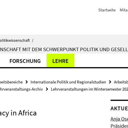
Startseite
Mita
olitikwissenschaft
/
ENSCHAFT MIT DEM SCHWERPUNKT POLITIK UND GESELL
FORSCHUNG
LEHRE
beitsbereiche
Internationale Politik und Regionalstudien
Arbeits
hrveranstaltungs-Archiv
Lehrveranstaltungen im Wintersemester 20
AKTUE
cy in Africa
Anja Os
Präside