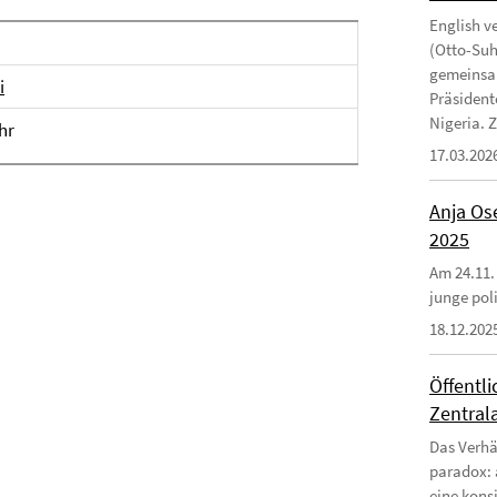
English v
(Otto-Suhr
gemeinsam
i
Präsident
Nigeria. Zi
hr
17.03.202
Anja Ose
2025
Am 24.11.
junge poli
18.12.202
Öffentl
Zentrala
Das Verhä
paradox: 
eine kons