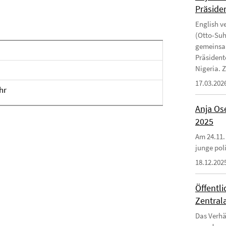
Präside
English v
(Otto-Suhr
gemeinsam
Präsident
Nigeria. Zi
17.03.202
hr
Anja Ose
2025
Am 24.11.
junge poli
18.12.202
Öffentl
Zentrala
Das Verhä