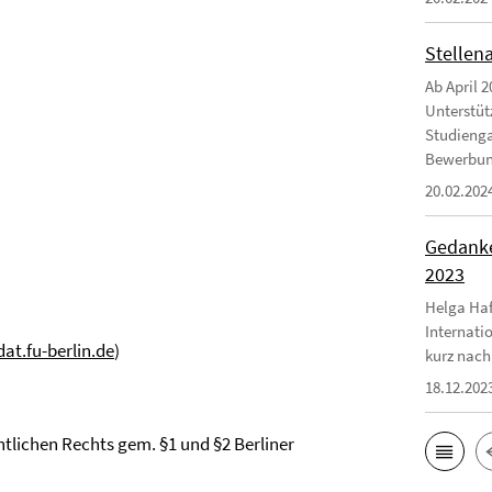
Stellen
Ab April 2
Unterstüt
Studienga
Bewerbungs
20.02.202
Gedanke
2023
Helga Haf
Internati
t.fu-berlin.de
)
kurz nach
18.12.202
fentlichen Rechts gem. §1 und §2 Berliner