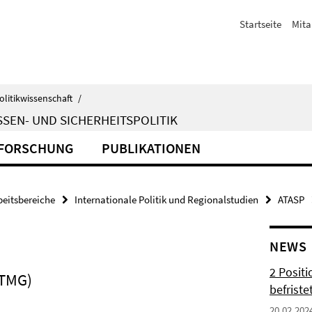
Startseite
Mita
olitikwissenschaft
/
SEN- UND SICHERHEITSPOLITIK
FORSCHUNG
PUBLIKATIONEN
beitsbereiche
Internationale Politik und Regionalstudien
ATASP
NEWS
2 Posit
(TMG)
befrist
20.02.202