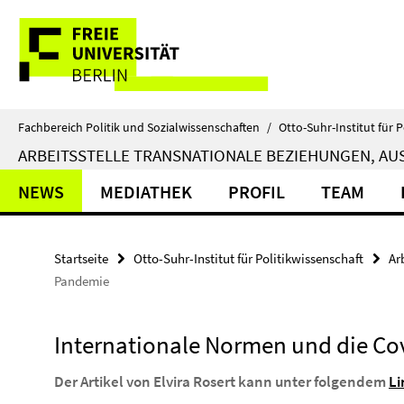
Springe
Service-
direkt
zu
Navigation
Inhalt
Fachbereich Politik und Sozialwissenschaften
/
Otto-Suhr-Institut für P
ARBEITSSTELLE TRANSNATIONALE BEZIEHUNGEN, AUS
NEWS
MEDIATHEK
PROFIL
TEAM
Startseite
Otto-Suhr-Institut für Politikwissenschaft
Ar
Pandemie
Internationale Normen und die C
Der Artikel von Elvira Rosert kann unter folgendem
Li