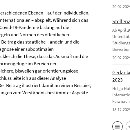
20.02.202
verschiedenen Ebenen – auf der individuellen,
 internationalen – abspielt. Während sich das
Stellen
 Covid-19-Pandemie bislang auf die
Ab April 2
regeln und Normen des öffentlichen
Unterstüt
 Beitrag das staatliche Handeln und die
Studienga
iagnose einer suboptimalen
Bewerbungs
le ich die These, dass das Ausmaß und die
20.02.202
Normengefüge im Bereich der
here, bisweilen gar orientierungslose
Gedanke
luss leite ich aus dieser Analyse
2023
Beitrag illustriert damit an einem Beispiel,
Helga Haf
hungen zum Verständnis bestimmter Aspekte
Internati
kurz nach
18.12.202