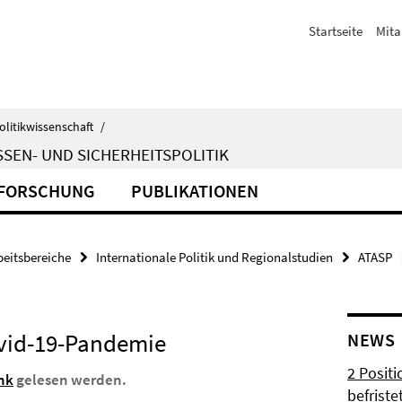
Startseite
Mita
olitikwissenschaft
/
SEN- UND SICHERHEITSPOLITIK
FORSCHUNG
PUBLIKATIONEN
beitsbereiche
Internationale Politik und Regionalstudien
ATASP
ovid-19-Pandemie
NEWS
2 Posit
nk
gelesen werden.
befrist