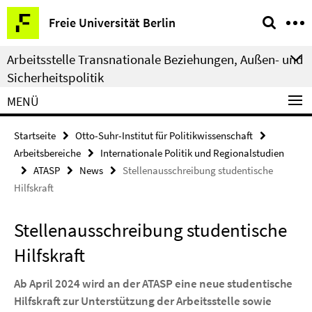
Springe
Service-
Freie Universität Berlin
direkt
Navigation
zu
Arbeitsstelle Transnationale Beziehungen, Außen- und
Inhalt
Sicherheitspolitik
MENÜ
Startseite
Otto-Suhr-Institut für Politikwissenschaft
Arbeitsbereiche
Internationale Politik und Regionalstudien
ATASP
News
Stellenausschreibung studentische
Hilfskraft
Stellenausschreibung studentische
Hilfskraft
Ab April 2024 wird an der ATASP eine neue studentische
Hilfskraft zur Unterstützung der Arbeitsstelle sowie