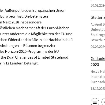
20.02.202
der Außenpolitik der Europäischen Union
Euro bewilligt. Die beteiligten
Stellen
on März 2018 insbesondere
Ab April 2
 östlichen Nachbarschaft der Europäischen
Unterstüt
 unter anderem die Möglichkeiten der EU und
Studienga
ischen Widerstandskräfte in der Nachbarschaft
Bewerbungs
–bedrohungen in Räumen begrenzter
20.02.202
 des Horizon-2020-Programms der EU
d the Dual Challenges of Limited Statehood
Gedanke
in 12 Ländern beteiligt.
2023
Helga Haf
Internati
kurz nach
18.12.202