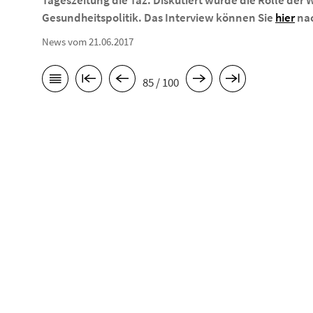
Tageszeitung die Taz. Diskutiert wurde die Rolle der
Gesundheitspolitik. Das Interview können Sie
hier
nac
News vom 21.06.2017
85 / 100