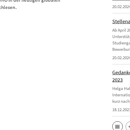
 WHO in der heutigen globalen
20.02.202
hlesen.
Stellen
Ab April 2
Unterstüt
Studienga
Bewerbungs
20.02.202
Gedanke
2023
Helga Haf
Internati
kurz nach
18.12.202