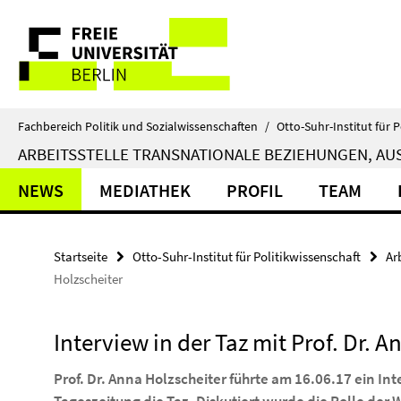
Springe
Service-
direkt
zu
Navigation
Inhalt
Fachbereich Politik und Sozialwissenschaften
/
Otto-Suhr-Institut für P
ARBEITSSTELLE TRANSNATIONALE BEZIEHUNGEN, AUS
NEWS
MEDIATHEK
PROFIL
TEAM
Startseite
Otto-Suhr-Institut für Politikwissenschaft
Ar
Holzscheiter
Interview in der Taz mit Prof. Dr. 
Prof. Dr. Anna Holzscheiter führte am 16.06.17 ein In