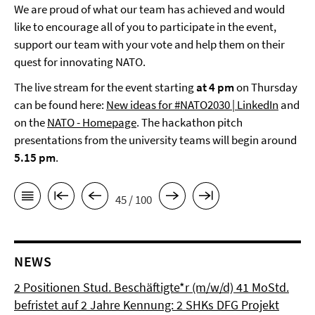
We are proud of what our team has achieved and would
like to encourage all of you to participate in the event,
support our team with your vote and help them on their
quest for innovating NATO.
The live stream for the event starting
at 4 pm
on Thursday
can be found here:
New ideas for #NATO2030 | LinkedIn
and
on the
NATO - Homepage
. The hackathon pitch
presentations from the university teams will begin around
5.15 pm
.
45 / 100
NEWS
2 Positionen Stud. Beschäftigte*r (m/w/d) 41 MoStd.
befristet auf 2 Jahre Kennung: 2 SHKs DFG Projekt