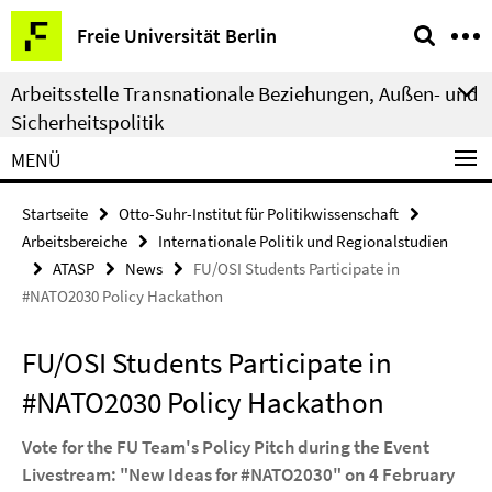
Springe
Service-
Freie Universität Berlin
direkt
Navigation
zu
Arbeitsstelle Transnationale Beziehungen, Außen- und
Inhalt
Sicherheitspolitik
MENÜ
Startseite
Otto-Suhr-Institut für Politikwissenschaft
Arbeitsbereiche
Internationale Politik und Regionalstudien
ATASP
News
FU/OSI Students Participate in
#NATO2030 Policy Hackathon
FU/OSI Students Participate in
#NATO2030 Policy Hackathon
Vote for the FU Team's Policy Pitch during the Event
Livestream: "New Ideas for #NATO2030" on 4 February