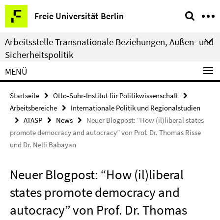
Springe
Service-
Freie Universität Berlin
direkt
Navigation
zu
Arbeitsstelle Transnationale Beziehungen, Außen- und
Inhalt
Sicherheitspolitik
MENÜ
Startseite
Otto-Suhr-Institut für Politikwissenschaft
Arbeitsbereiche
Internationale Politik und Regionalstudien
ATASP
News
Neuer Blogpost: “How (il)liberal states
promote democracy and autocracy” von Prof. Dr. Thomas Risse
und Dr. Nelli Babayan
Neuer Blogpost: “How (il)liberal
states promote democracy and
autocracy” von Prof. Dr. Thomas