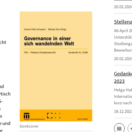
20.02.202
Stellen
Ab April 2
Unterstüt
icht
Studienga
Bewerbungs
20.02.202
Gedanke
2023
nd
Helga Haf
tisch
Internati
S-
kurz nach
n
18.12.202
s
e und
bookcover
ng