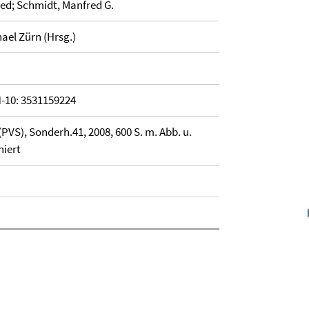
ried; Schmidt, Manfred G.
ael Zürn (Hrsg.)
N-10: 3531159224
 (PVS), Sonderh.41, 2008, 600 S. m. Abb. u.
hiert