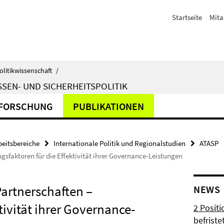
Startseite
Mita
olitikwissenschaft
/
SEN- UND SICHERHEITSPOLITIK
FORSCHUNG
PUBLIKATIONEN
beitsbereiche
Internationale Politik und Regionalstudien
ATASP
gsfaktoren für die Effektivität ihrer Governance-Leistungen
Partnerschaften –
NEWS
ivität ihrer Governance-
2 Posit
befrist