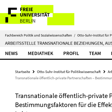
Springe
Service-
direkt
zu
Navigation
Inhalt
Fachbereich Politik und Sozialwissenschaften
/
Otto-Suhr-Institut für P
ARBEITSSTELLE TRANSNATIONALE BEZIEHUNGEN, AUS
NEWS
MEDIATHEK
PROFIL
TEAM
Startseite
Otto-Suhr-Institut für Politikwissenschaft
Ar
Transnationale öffentlich-private Partnerschaften – Bestimmun
Transnationale öffentlich-private 
Bestimmungsfaktoren für die Effekt