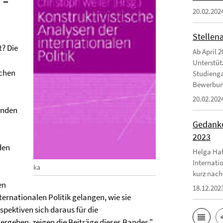
–
20.02.202
Stellen
t? Die
Ab April 2
Unterstüt
ichen
Studienga
Bewerbungs
20.02.202
finden
Gedanke
2023
den
Helga Haf
Internati
ka
kurz nach
en
18.12.202
ernationalen Politik gelangen, wie sie
pektiven sich daraus für die
 ergeben, zeigen die Beiträge dieses Bandes."