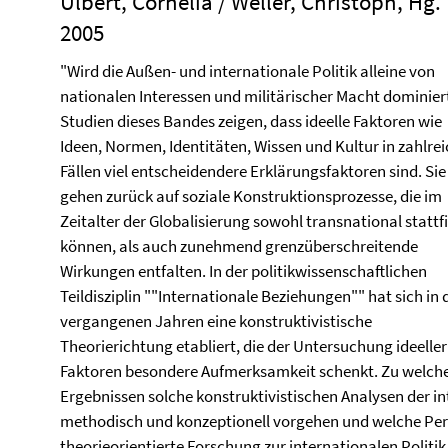
Ulbert, Cornelia / Weller, Christoph, Hg.
2005
"Wird die Außen- und internationale Politik alleine von
nationalen Interessen und militärischer Macht dominier
Studien dieses Bandes zeigen, dass ideelle Faktoren wie
Ideen, Normen, Identitäten, Wissen und Kultur in zahlre
Fällen viel entscheidendere Erklärungsfaktoren sind. Sie
gehen zurück auf soziale Konstruktionsprozesse, die im
Zeitalter der Globalisierung sowohl transnational statt
können, als auch zunehmend grenzüberschreitende
Wirkungen entfalten. In der politikwissenschaftlichen
Teildisziplin ""Internationale Beziehungen"" hat sich in 
vergangenen Jahren eine konstruktivistische
Theorierichtung etabliert, die der Untersuchung ideeller
Faktoren besondere Aufmerksamkeit schenkt. Zu welch
Ergebnissen solche konstruktivistischen Analysen der int
methodisch und konzeptionell vorgehen und welche Pers
theorieorientierte Forschung zur internationalen Politik