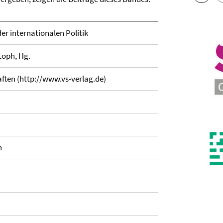
er internationalen Politik
stoph, Hg.
aften (http://www.vs-verlag.de)
n