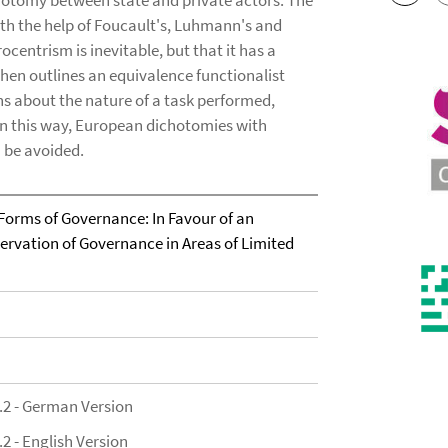
chotomy between state and private actors. The
ith the help of Foucault's, Luhmann's and
ocentrism is inevitable, but that it has a
then outlines an equivalence functionalist
s about the nature of a task performed,
 In this way, European dichotomies with
 be avoided.
orms of Governance: In Favour of an
ervation of Governance in Areas of Limited
.2 - German Version
2 - English Version