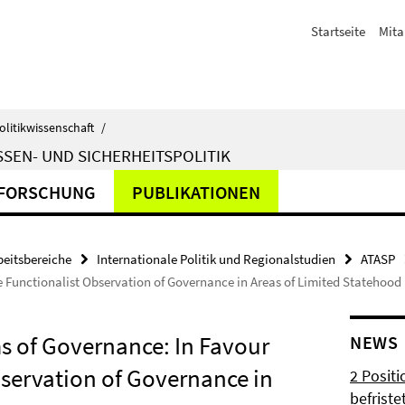
Startseite
Mita
olitikwissenschaft
/
SEN- UND SICHERHEITSPOLITIK
FORSCHUNG
PUBLIKATIONEN
beitsbereiche
Internationale Politik und Regionalstudien
ATASP
 Functionalist Observation of Governance in Areas of Limited Statehood
 of Governance: In Favour
NEWS
bservation of Governance in
2 Posit
befrist