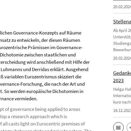
20.02.202
Stellen
Ab April 2
estlichen Governance-Konzepts auf Räume
Unterstüt
ansatz zu entwickeln, der diesen Räumen
Studienga
urozentrische Prämissen im Governance-
Bewerbungs
e Dichotomie zwischen staatlichen und
20.02.202
terscheidung wird anschließend mit Hilfe der
s, Luhmanns und Derridas erklärt. Ausgehend
Gedanke
variablen Eurozentrismus skizziert die
2023
Governance-Forschung, die nach der Art und
Helga Haf
agt. So werden europäische Dichotomien in
Internati
ernance vermieden.
kurz nach
ept of governance being applied to areas
18.12.202
velop a research approach which is
of all casts light on Eurocentric premises of