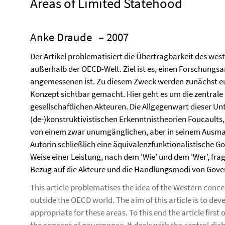
Areas of Limited Statehood
Anke Draude
– 2007
Der Artikel problematisiert die Übertragbarkeit des w
außerhalb der OECD-Welt. Ziel ist es, einen Forschungs
angemessenen ist. Zu diesem Zweck werden zunächst e
Konzept sichtbar gemacht. Hier geht es um die zentral
gesellschaftlichen Akteuren. Die Allgegenwart dieser Un
(de-)konstruktivistischen Erkenntnistheorien Foucault
von einem zwar unumgänglichen, aber in seinem Ausmaß 
Autorin schließlich eine äquivalenzfunktionalistische 
Weise einer Leistung, nach dem 'Wie' und dem 'Wer', fr
Bezug auf die Akteure und die Handlungsmodi von Gov
This article problematises the idea of the Western conc
outside the OECD world. The aim of this article is to de
appropriate for these areas. To this end the article first 