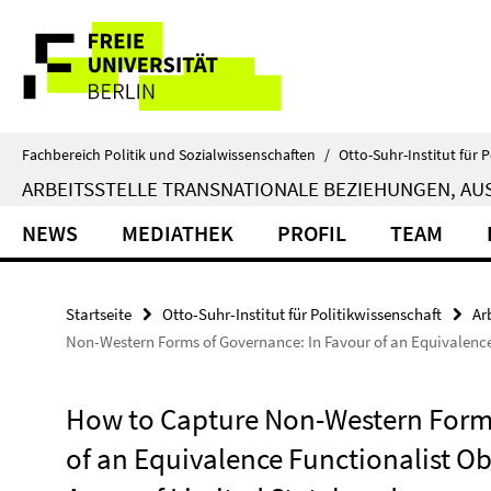
Springe
Service-
direkt
zu
Navigation
Inhalt
Fachbereich Politik und Sozialwissenschaften
/
Otto-Suhr-Institut für P
ARBEITSSTELLE TRANSNATIONALE BEZIEHUNGEN, AUS
NEWS
MEDIATHEK
PROFIL
TEAM
Startseite
Otto-Suhr-Institut für Politikwissenschaft
Ar
Non-Western Forms of Governance: In Favour of an Equivalence
How to Capture Non-Western Forms
of an Equivalence Functionalist O