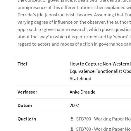
the concept of governance. It deals with the central di
omnipresence of this differentiation is then explained w
Derrida's (de-)constructivist theories. Assuming that Eur
varying degree of influence on the observer, the author 
approach to governance research, which poses question
about the 'way' in which it is performed and by 'whom'.
regard to actors and modes of action in governance can
Titel
How to Capture Non-Western F
Equivalence Functionalist Obs
Statehood
Verfasser
Anke Draude
Datum
2007
Quelle/n
SFB700 - Working Paper No
SFB700 - Working Paper No.