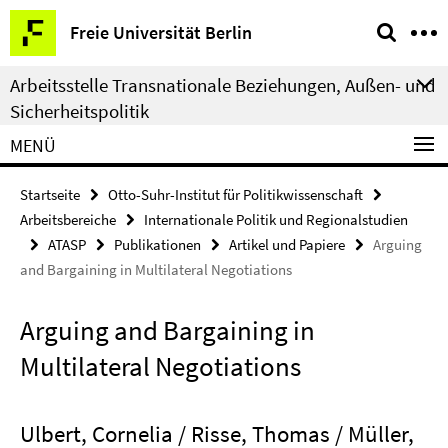
Springe
Service-
Freie Universität Berlin
direkt
Navigation
zu
Arbeitsstelle Transnationale Beziehungen, Außen- und
Inhalt
Sicherheitspolitik
MENÜ
Startseite
Otto-Suhr-Institut für Politikwissenschaft
Arbeitsbereiche
Internationale Politik und Regionalstudien
ATASP
Publikationen
Artikel und Papiere
Arguing
and Bargaining in Multilateral Negotiations
Arguing and Bargaining in
Multilateral Negotiations
Ulbert, Cornelia / Risse, Thomas / Müller,