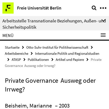
Springe
Service-
Freie Universität Berlin
direkt
Navigation
zu
Arbeitsstelle Transnationale Beziehungen, Außen- und
Inhalt
Sicherheitspolitik
MENÜ
Startseite
Otto-Suhr-Institut für Politikwissenschaft
Arbeitsbereiche
Internationale Politik und Regionalstudien
ATASP
Publikationen
Artikel und Papiere
Private
Governance  Ausweg oder Irrweg?
Private Governance  Ausweg oder
Irrweg?
Beisheim, Marianne
– 2003