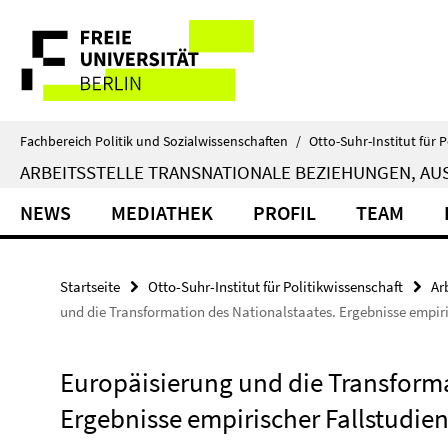
Springe
Service-
direkt
zu
Navigation
Inhalt
Fachbereich Politik und Sozialwissenschaften
/
Otto-Suhr-Institut für P
ARBEITSSTELLE TRANSNATIONALE BEZIEHUNGEN, AUS
NEWS
MEDIATHEK
PROFIL
TEAM
Startseite
Otto-Suhr-Institut für Politikwissenschaft
Ar
und die Transformation des Nationalstaates. Ergebnisse empiri
Europäisierung und die Transforma
Ergebnisse empirischer Fallstudie