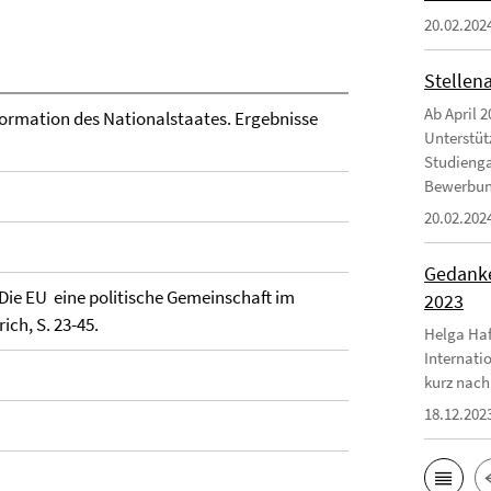
20.02.202
Stellen
Ab April 2
formation des Nationalstaates. Ergebnisse
Unterstüt
Studienga
Bewerbungs
20.02.202
Gedanke
Die EU  eine politische Gemeinschaft im
2023
ch, S. 23-45.
Helga Haf
Internati
kurz nach
18.12.202