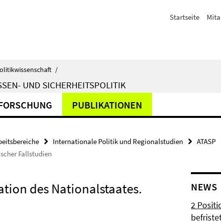
Startseite
Mita
olitikwissenschaft
/
SEN- UND SICHERHEITSPOLITIK
FORSCHUNG
PUBLIKATIONEN
beitsbereiche
Internationale Politik und Regionalstudien
ATASP
scher Fallstudien
tion des Nationalstaates.
NEWS
n
2 Posit
befrist