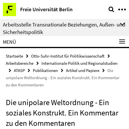
Springe
Service-
Freie Universität Berlin
direkt
Navigation
zu
Arbeitsstelle Transnationale Beziehungen, Außen- und
Inhalt
Sicherheitspolitik
MENÜ
Startseite
Otto-Suhr-Institut für Politikwissenschaft
Arbeitsbereiche
Internationale Politik und Regionalstudien
ATASP
Publikationen
Artikel und Papiere
Die
unipolare Weltordnung - Ein soziales Konstrukt. Ein Kommentar
zu den Kommentaren
Die unipolare Weltordnung - Ein
soziales Konstrukt. Ein Kommentar
zu den Kommentaren