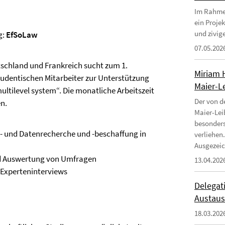
Im Rahmen
ein Proje
und zivige
g:
EfSoLaw
07.05.202
schland und Frankreich sucht zum 1.
Miriam 
tudentischen Mitarbeiter zur Unterstützung
Maier-Le
multilevel system“. Die monatliche Arbeitszeit
Der von d
n.
Maier-Lei
besonders
r- und Datenrecherche und -beschaffung in
verliehen.
Ausgezeic
nd Auswertung von Umfragen
13.04.202
 Experteninterviews
Delegati
Austaus
18.03.202