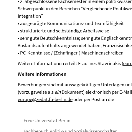
• 2. abgeschlossene Fachsemester in einem politikwisse
Schwerpunkt in den Bereichen "Vergleichende Politikwi
Integration"
• ausgeprägte Kommunikations- und Teamfähigkeit
• strukturierte und selbständige Arbeitsweise
• sehr gute Deutschkenntnisse; sehr gute Englischkennt
Auslandsaufenthalts angewendet haben; Französischkenn
• PC-Kenntnisse / (Zehnfinger-) Maschinenschreiben
Weitere Informationen erteilt Frau Ines Stavrinakis (
euro
Weitere Informationen
Bewerbungen sind mit aussagekräftigen Unterlagen un
(vorzugsweise als
ein
Dokument) elektronisch per E-Mail 
europe@zedat.fu-berlin.de
oder per Post an die
Freie Universität Berlin
Fachbereich Politik- und Sozialwissenschaften