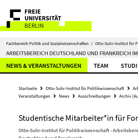
Springe
Service-
direkt
zu
Navigation
Inhalt
Fachbereich Politik und Sozialwissenschaften
/
Otto-Suhr-Institut für P
ARBEITSBEREICH DEUTSCHLAND UND FRANKREICH IM
NEWS & VERANSTALTUNGEN
TEAM
STUDI
Startseite
Otto-Suhr-Institut für Politikwissenschaft
Ar
Veranstaltungen
News
Ausschreibungen
Archiv (A
Studentische Mitarbeiter*in für F
Otto-Suhr-Institut für Politikwissenschaft - Arbeitsb