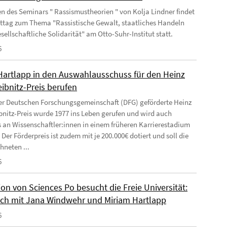
 des Seminars " Rassismustheorien " von Kolja Lindner findet
kttag zum Thema "Rassistische Gewalt, staatliches Handeln
sellschaftliche Solidarität" am Otto-Suhr-Institut statt.
6
Hartlapp in den Auswahlausschuss für den Heinz
ibnitz-Preis berufen
er Deutschen Forschungsgemeinschaft (DFG) geförderte Heinz
bnitz-Preis wurde 1977 ins Leben gerufen und wird auch
 an Wissenschaftler:innen in einem früheren Karrierestadium
 Der Förderpreis ist zudem mit je 200.000€ dotiert und soll die
hneten ...
6
on von Sciences Po besucht die Freie Universität:
ch mit Jana Windwehr und Miriam Hartlapp
6