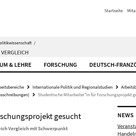
Startseite
Mita
olitikwissenschaft
/
 VERGLEICH
UM & LEHRE
FORSCHUNG
DEUTSCH-FRANZ
beitsbereiche
Internationale Politik und Regionalstudien
Arbeits
usschreibungen)
Studentische Mitarbeiter*in für Forschungsprojekt g
orschungsprojekt gesucht
NEWS
Veransta
ereich Vergleich mit Schwerpunkt
Handeln 