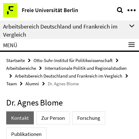
Springe
Service-
Freie Universität Berlin
direkt
Navigation
zu
Arbeitsbereich Deutschland und Frankreich im
Inhalt
Vergleich
MENÜ
Startseite
Otto-Suhr-Institut für Politikwissenschaft
Arbeitsbereiche
Internationale Politik und Regionalstudien
Arbeitsbereich Deutschland und Frankreich im Vergleich
Team
Alumni
Dr. Agnes Blome
Dr. Agnes Blome
Kontakt
Zur Person
Forschung
Publikationen