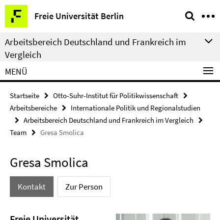
Springe
Service-
Freie Universität Berlin
direkt
Navigation
zu
Arbeitsbereich Deutschland und Frankreich im
Inhalt
Vergleich
MENÜ
Startseite
Otto-Suhr-Institut für Politikwissenschaft
Arbeitsbereiche
Internationale Politik und Regionalstudien
Arbeitsbereich Deutschland und Frankreich im Vergleich
Team
Gresa Smolica
Gresa Smolica
Kontakt
Zur Person
Freie Universität