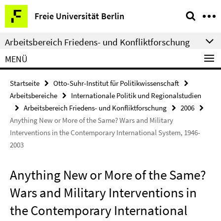
Springe
Service-
Freie Universität Berlin
direkt
Navigation
zu
Arbeitsbereich Friedens- und Konfliktforschung
Inhalt
MENÜ
Startseite
Otto-Suhr-Institut für Politikwissenschaft
Arbeitsbereiche
Internationale Politik und Regionalstudien
Arbeitsbereich Friedens- und Konfliktforschung
2006
Anything New or More of the Same? Wars and Military
Interventions in the Contemporary International System, 1946-
2003
Anything New or More of the Same?
Wars and Military Interventions in
the Contemporary International