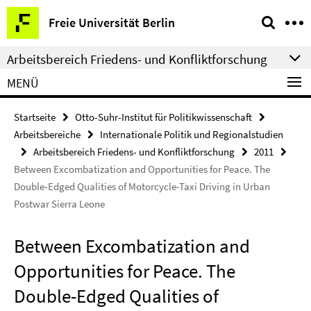
Springe
Service-
Freie Universität Berlin
direkt
Navigation
zu
Arbeitsbereich Friedens- und Konfliktforschung
Inhalt
MENÜ
Startseite
Otto-Suhr-Institut für Politikwissenschaft
Arbeitsbereiche
Internationale Politik und Regionalstudien
Arbeitsbereich Friedens- und Konfliktforschung
2011
Between Excombatization and Opportunities for Peace. The
Double-Edged Qualities of Motorcycle-Taxi Driving in Urban
Postwar Sierra Leone
Between Excombatization and
Opportunities for Peace. The
Double-Edged Qualities of