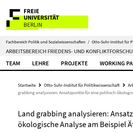
Springe
Service-
direkt
zu
Navigation
Inhalt
Fachbereich Politik und Sozialwissenschaften
/
Otto-Suhr-Institut für P
ARBEITSBEREICH FRIEDENS- UND KONFLIKTFORSCH
TEAM
LEHRE
PROJEKTE
WORKING PA
Startseite
Otto-Suhr-Institut für Politikwissenschaft
Ar
grabbing analysieren: Ansatzpunkte für eine politisch-ökologi
Land grabbing analysieren: Ansatzp
ökologische Analyse am Beispiel Ä