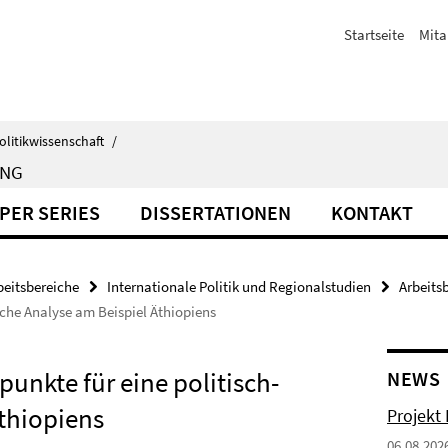
Startseite
Mita
olitikwissenschaft
/
UNG
PER SERIES
DISSERTATIONEN
KONTAKT
beitsbereiche
Internationale Politik und Regionalstudien
Arbeits
sche Analyse am Beispiel Äthiopiens
unkte für eine politisch-
NEWS
thiopiens
Projekt
06.08.202