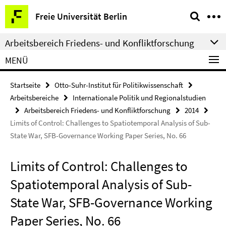
Springe
Service-
Freie Universität Berlin
direkt
Navigation
zu
Arbeitsbereich Friedens- und Konfliktforschung
Inhalt
MENÜ
Startseite
Otto-Suhr-Institut für Politikwissenschaft
Arbeitsbereiche
Internationale Politik und Regionalstudien
Arbeitsbereich Friedens- und Konfliktforschung
2014
Limits of Control: Challenges to Spatiotemporal Analysis of Sub-
State War, SFB-Governance Working Paper Series, No. 66
Limits of Control: Challenges to
Spatiotemporal Analysis of Sub-
State War, SFB-Governance Working
Paper Series, No. 66