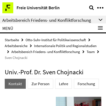
Springe
Service-
Freie Universität Berlin
direkt
Navigation
zu
Arbeitsbereich Friedens- und Konfliktforschung
Inhalt
MENÜ
Startseite
Otto-Suhr-Institut für Politikwissenschaft
Arbeitsbereiche
Internationale Politik und Regionalstudien
Arbeitsbereich Friedens- und Konfliktforschung
Team
Sven Chojnacki
Univ.-Prof. Dr. Sven Chojnacki
Kontakt
Zur Person
Lehre
Forschung