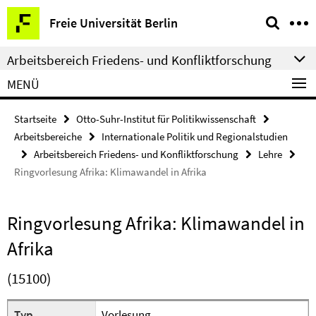
Springe
Service-
Freie Universität Berlin
direkt
Navigation
zu
Arbeitsbereich Friedens- und Konfliktforschung
Inhalt
MENÜ
Startseite
Otto-Suhr-Institut für Politikwissenschaft
Arbeitsbereiche
Internationale Politik und Regionalstudien
Arbeitsbereich Friedens- und Konfliktforschung
Lehre
Ringvorlesung Afrika: Klimawandel in Afrika
Ringvorlesung Afrika: Klimawandel in
Afrika
(15100)
Typ
Vorlesung