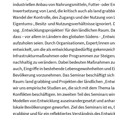
industriellen Anbau von Nahrungsmitteln, Futter- oder E
Inwertsetzung von Land, die kritisch auch als land grab
Wandel der Kontrolle, des Zugangs und der Nutzung von 
Eigentums-, Besitz- und Nutzungsverhältnisse ignoriert. 
sog. ‚Entwicklungsprojekten‘ für den ländlichen Raum. Da
dass – vor allem in Ländern des globalen Südens - „Ent
aufzuholen seien. Durch Organisationen, Expert/innen u
entwickelt, um die als entwicklungsbedürftig gekennzeic
Infrastrukturmaßnahmen oder Programmen zur Steigerung
nachhaltig zu verändern. Dabei bedeuten Maßnahmen zu
auch, Eingriffe in bestehende Lebensgewohnheiten und 
Bevölkerung vorzunehmen. Das Seminar beschäftigt sich 
Raum: land grabbing und Projekten der ländlichen „Entwi
wir uns empirische Studien an, die sich mit dem Thema l
Konflikten beschäftigen. Im zweiten Teil des Seminars wi
Modellen von Entwicklung auseinandergesetzt und anhand 
lokale Bevölkerungen geworfen. Ziel des Seminars ist es, 
grabbing und für ein reflektiertes Verständnis des Entwick