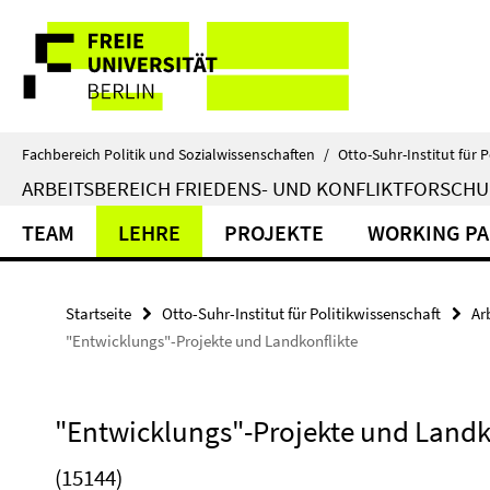
Springe
Service-
direkt
zu
Navigation
Inhalt
Fachbereich Politik und Sozialwissenschaften
/
Otto-Suhr-Institut für P
ARBEITSBEREICH FRIEDENS- UND KONFLIKTFORSCH
TEAM
LEHRE
PROJEKTE
WORKING PA
Startseite
Otto-Suhr-Institut für Politikwissenschaft
Ar
"Entwicklungs"-Projekte und Landkonflikte
"Entwicklungs"-Projekte und Landk
(15144)