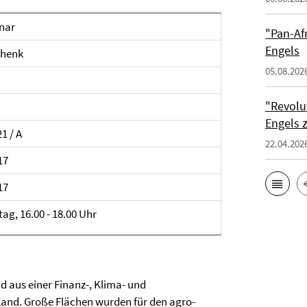
nar
"Pan-Af
Engels
chenk
05.08.202
"Revolu
Engels 
21 / A
22.04.202
17
17
ag, 16.00 - 18.00 Uhr
d aus einer Finanz-, Klima- und
Land. Große Flächen wurden für den agro-