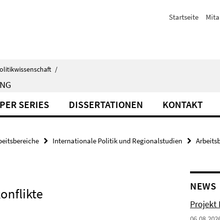
Startseite
Mita
olitikwissenschaft
/
UNG
PER SERIES
DISSERTATIONEN
KONTAKT
beitsbereiche
Internationale Politik und Regionalstudien
Arbeits
NEWS
onflikte
Projekt
06.08.202