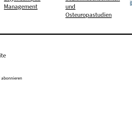
Management
und
Osteuropastudien
ite
 abonnieren