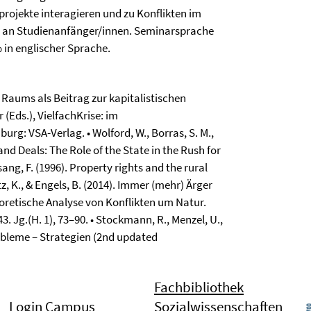
rojekte interagieren und zu Konflikten im
h an Studienanfänger/innen. Seminarsprache
% in englischer Sprache.
 Raums als Beitrag zur kapitalistischen
r (Eds.), VielfachKrise: im
rg: VSA-Verlag. • Wolford, W., Borras, S. M.,
Land Deals: The Role of the State in the Rush for
ng, F. (1996). Property rights and the rural
z, K., & Engels, B. (2014). Immer (mehr) Ärger
eoretische Analyse von Konflikten um Natur.
3. Jg.(H. 1), 73–90. • Stockmann, R., Menzel, U.,
robleme – Strategien (2nd updated
Fachbibliothek
Login Campus
Sozialwissenschaften