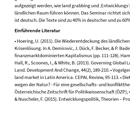
aufgezeigt werden, wie land grabbing und ‚Entwicklungs‘p
ländlichen Raum führen können. Das Seminar richtet sic
ist deutsch. Die Texte sind zu 40% in deutscher und zu 60
Einführende Literatur
• Hoering, U. (2011). Die Wiederentdeckung des ländlichen
Krisenlösung. In A. Demirovic, J. Dück, F. Becker, & P. Bade
finanzmarktdominierten Kapitalismus (pp. 111-128). Hambu
Hall, R., Scoones, I., & White, B. (2013). Governing Global 
Land. Development And Change, 44(2), 189-210. • Vogelgesa
land market in Latin America. CEPAL Review, 95-113. • Diet
wegen der Natur? - Für eine gesellschafts- und konfliktth
Österreichische Zeitschrift für Politikwissenschaft (ÖZP), 4
& Nuscheler, F. (2015). Entwicklungspolitik, Theorien – P