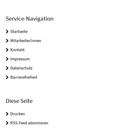
Service-Navigation
Startseite
Mitarbeiter/innen
Kontakt
Impressum
Datenschutz
Barrierefreiheit
Diese Seite
Drucken
RSS-Feed abonnieren