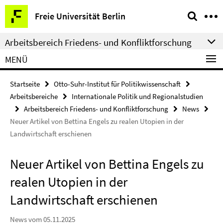
Springe
Service-
Freie Universität Berlin
direkt
Navigation
zu
Arbeitsbereich Friedens- und Konfliktforschung
Inhalt
MENÜ
Startseite
Otto-Suhr-Institut für Politikwissenschaft
Arbeitsbereiche
Internationale Politik und Regionalstudien
Arbeitsbereich Friedens- und Konfliktforschung
News
Neuer Artikel von Bettina Engels zu realen Utopien in der
Landwirtschaft erschienen
Neuer Artikel von Bettina Engels zu
realen Utopien in der
Landwirtschaft erschienen
News vom 05.11.2025