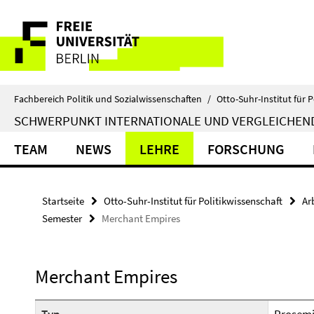
Springe
Service-
direkt
zu
Navigation
Inhalt
Fachbereich Politik und Sozialwissenschaften
/
Otto-Suhr-Institut für P
SCHWERPUNKT INTERNATIONALE UND VERGLEICHEN
TEAM
NEWS
LEHRE
FORSCHUNG
Startseite
Otto-Suhr-Institut für Politikwissenschaft
Ar
Semester
Merchant Empires
Merchant Empires