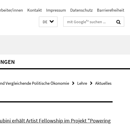
rbeiter/innen
Kontakt
Impressum
Datenschutz
Barrierefreiheit
Suchbegriffe
DE
UNGEN
und Vergleichende Politische Ökonomie
Lehre
Aktuelles
bini erhält Artist Fellowship im Projekt "Powering
"