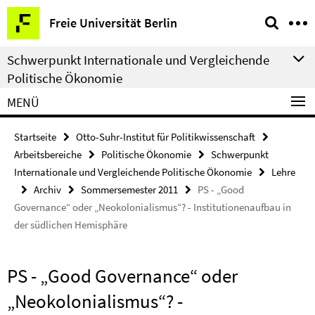
Springe
Service-
Freie Universität Berlin
direkt
Navigation
zu
Schwerpunkt Internationale und Vergleichende
Inhalt
Politische Ökonomie
MENÜ
Startseite
Otto-Suhr-Institut für Politikwissenschaft
Arbeitsbereiche
Politische Ökonomie
Schwerpunkt
Internationale und Vergleichende Politische Ökonomie
Lehre
Archiv
Sommersemester 2011
PS - „Good
Governance“ oder „Neokolonialismus“? - Institutionenaufbau in
der südlichen Hemisphäre
PS - „Good Governance“ oder
„Neokolonialismus“? -