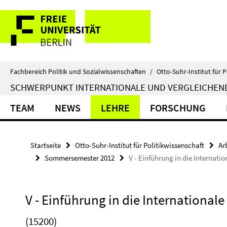
Springe
Service-
direkt
zu
Navigation
Inhalt
Fachbereich Politik und Sozialwissenschaften
/
Otto-Suhr-Institut für P
SCHWERPUNKT INTERNATIONALE UND VERGLEICHEN
TEAM
NEWS
LEHRE
FORSCHUNG
Startseite
Otto-Suhr-Institut für Politikwissenschaft
Ar
Sommersemester 2012
V - Einführung in die Internati
V - Einführung in die International
(15200)