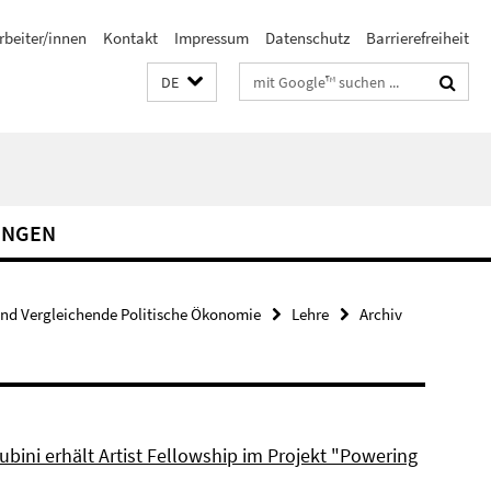
rbeiter/innen
Kontakt
Impressum
Datenschutz
Barrierefreiheit
Suchbegriffe
DE
UNGEN
und Vergleichende Politische Ökonomie
Lehre
Archiv
bini erhält Artist Fellowship im Projekt "Powering
"