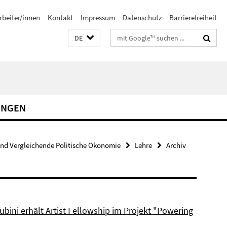
rbeiter/innen
Kontakt
Impressum
Datenschutz
Barrierefreiheit
Suchbegriffe
DE
UNGEN
und Vergleichende Politische Ökonomie
Lehre
Archiv
bini erhält Artist Fellowship im Projekt "Powering
"