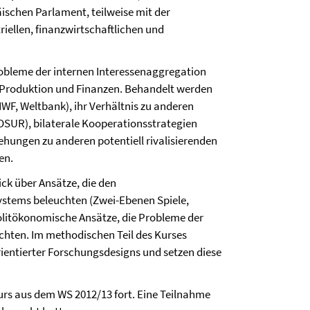
ischen Parlament, teilweise mit der
iellen, finanzwirtschaftlichen und
robleme der internen Interessenaggregation
 Produktion und Finanzen. Behandelt werden
IWF, Weltbank), ihr Verhältnis zu anderen
OSUR), bilaterale Kooperationsstrategien
ehungen zu anderen potentiell rivalisierenden
en.
ick über Ansätze, die den
stems beleuchten (Zwei-Ebenen Spiele,
olitökonomische Ansätze, die Probleme der
chten. Im methodischen Teil des Kurses
ientierter Forschungsdesigns und setzen diese
urs aus dem WS 2012/13 fort. Eine Teilnahme