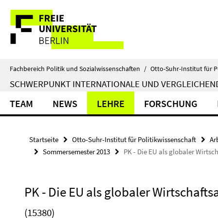
Springe
Service-
direkt
zu
Navigation
Inhalt
Fachbereich Politik und Sozialwissenschaften
/
Otto-Suhr-Institut für P
SCHWERPUNKT INTERNATIONALE UND VERGLEICHEN
TEAM
NEWS
LEHRE
FORSCHUNG
Startseite
Otto-Suhr-Institut für Politikwissenschaft
Ar
Sommersemester 2013
PK - Die EU als globaler Wirtscha
PK - Die EU als globaler Wirtschaftsak
(15380)