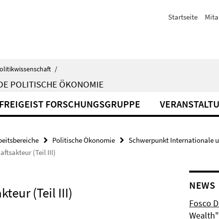
Startseite
Mita
olitikwissenschaft
/
DE POLITISCHE ÖKONOMIE
FREIGEIST FORSCHUNGSGRUPPE
VERANSTALT
beitsbereiche
Politische Ökonomie
Schwerpunkt Internationale 
ftsakteur (Teil III)
NEWS
teur (Teil III)
Fosco Du
Wealth