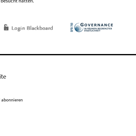
l besucht hatten.
ite
 abonnieren