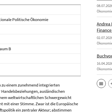
08.07.202
Ökonomi
ationale Politische Ökonomie
Andrea 
Finance
02.07.202
Ökonomi
raum B
Buchvor
16.04.202
Ökonomi
on zu einem zunehmend integrierten
er Handelsbeziehungen, ausländischen
einem weltwirtschaftlichen Schwergewicht
cht mit einer Stimme. Zwar ist die Europäische
spolitik ein zentraler Akteur; abstimmen