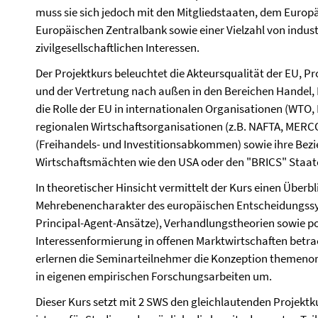
muss sie sich jedoch mit den Mitgliedstaaten, dem Europä
Europäischen Zentralbank sowie einer Vielzahl von industr
zivilgesellschaftlichen Interessen.
Der Projektkurs beleuchtet die Akteursqualität der EU, P
und der Vertretung nach außen in den Bereichen Handel,
die Rolle der EU in internationalen Organisationen (WTO, 
regionalen Wirtschaftsorganisationen (z.B. NAFTA, MERC
(Freihandels- und Investitionsabkommen) sowie ihre Bezi
Wirtschaftsmächten wie den USA oder den "BRICS" Staat
In theoretischer Hinsicht vermittelt der Kurs einen Überbl
Mehrebenencharakter des europäischen Entscheidungssy
Principal-Agent-Ansätze), Verhandlungstheorien sowie p
Interessenformierung in offenen Marktwirtschaften betra
erlernen die Seminarteilnehmer die Konzeption themenor
in eigenen empirischen Forschungsarbeiten um.
Dieser Kurs setzt mit 2 SWS den gleichlautenden Projektk