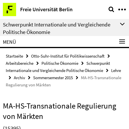
Springe
Service-
Freie Universität Berlin
direkt
Navigation
zu
Schwerpunkt Internationale und Vergleichende
Inhalt
Politische Ökonomie
MENÜ
Startseite
Otto-Suhr-Institut für Politikwissenschaft
Arbeitsbereiche
Politische Ökonomie
Schwerpunkt
Internationale und Vergleichende Politische Ökonomie
Lehre
Archiv
Sommersemester 2015
MA-HS-Transnationale
Regulierung von Märkten
MA-HS-Transnationale Regulierung
von Märkten
(15395)