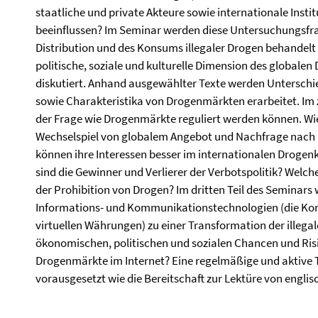
staatliche und private Akteure sowie internationale Instit
beeinflussen? Im Seminar werden diese Untersuchungsfra
Distribution und des Konsums illegaler Drogen behandelt 
politische, soziale und kulturelle Dimension des globalen
diskutiert. Anhand ausgewählter Texte werden Unterschie
sowie Charakteristika von Drogenmärkten erarbeitet. Im z
der Frage wie Drogenmärkte reguliert werden können. Wie
Wechselspiel von globalem Angebot und Nachfrage nach 
können ihre Interessen besser im internationalen Droge
sind die Gewinner und Verlierer der Verbotspolitik? Welc
der Prohibition von Drogen? Im dritten Teil des Seminars
Informations- und Kommunikationstechnologien (die Ko
virtuellen Währungen) zu einer Transformation der illeg
ökonomischen, politischen und sozialen Chancen und Ri
Drogenmärkte im Internet? Eine regelmäßige und aktive
vorausgesetzt wie die Bereitschaft zur Lektüre von engli