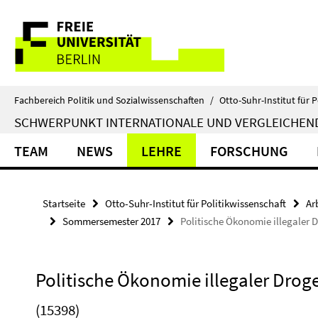
Springe
Service-
direkt
zu
Navigation
Inhalt
Fachbereich Politik und Sozialwissenschaften
/
Otto-Suhr-Institut für P
SCHWERPUNKT INTERNATIONALE UND VERGLEICHEN
TEAM
NEWS
LEHRE
FORSCHUNG
Startseite
Otto-Suhr-Institut für Politikwissenschaft
Ar
Sommersemester 2017
Politische Ökonomie illegaler 
Politische Ökonomie illegaler Drog
(15398)