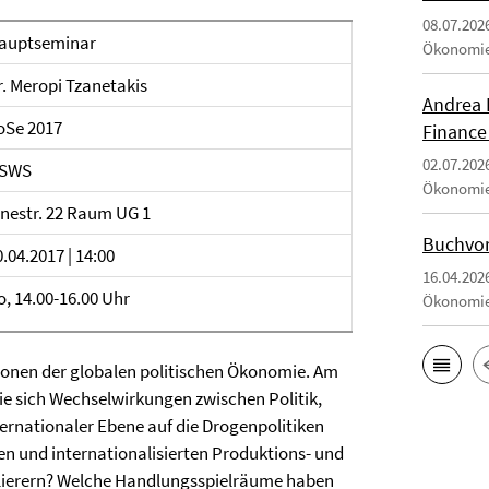
08.07.202
auptseminar
Ökonomi
r. Meropi Tzanetakis
Andrea 
oSe 2017
Finance
02.07.202
 SWS
Ökonomi
hnestr. 22 Raum UG 1
Buchvor
0.04.2017 | 14:00
16.04.202
o, 14.00-16.00 Uhr
Ökonomi
ionen der globalen politischen Ökonomie. Am
ie sich Wechselwirkungen zwischen Politik,
nternationaler Ebene auf die Drogenpolitiken
ten und internationalisierten Produktions- und
lierern? Welche Handlungsspielräume haben