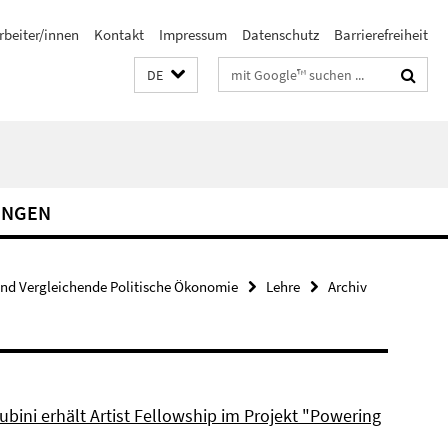
rbeiter/innen
Kontakt
Impressum
Datenschutz
Barrierefreiheit
Suchbegriffe
DE
UNGEN
und Vergleichende Politische Ökonomie
Lehre
Archiv
bini erhält Artist Fellowship im Projekt "Powering
"