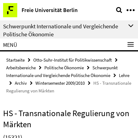
Springe
Service-
Freie Universität Berlin
direkt
Navigation
zu
Schwerpunkt Internationale und Vergleichende
Inhalt
Politische Ökonomie
MENÜ
Startseite
Otto-Suhr-Institut für Politikwissenschaft
Arbeitsbereiche
Politische Ökonomie
Schwerpunkt
Internationale und Vergleichende Politische Ökonomie
Lehre
Archiv
Wintersemester 2009/2010
HS - Transnationale
Regulierung von Märkten
HS - Transnationale Regulierung von
Märkten
(15321)