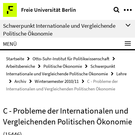
Springe
Service-
Freie Universität Berlin
direkt
Navigation
zu
Schwerpunkt Internationale und Vergleichende
Inhalt
Politische Ökonomie
MENÜ
Startseite
Otto-Suhr-Institut für Politikwissenschaft
Arbeitsbereiche
Politische Ökonomie
Schwerpunkt
Internationale und Vergleichende Politische Ökonomie
Lehre
Archiv
Wintersemester 2010/11
C - Probleme der
Internationalen und Vergleichenden Politischen Ökonomie
C - Probleme der Internationalen und
Vergleichenden Politischen Ökonomie
(15446)