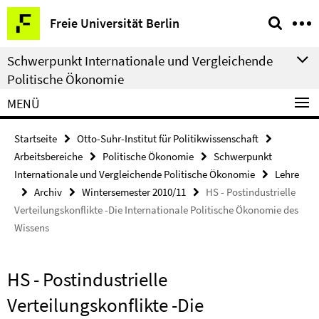
Springe
Service-
Freie Universität Berlin
direkt
Navigation
zu
Schwerpunkt Internationale und Vergleichende
Inhalt
Politische Ökonomie
MENÜ
Startseite
Otto-Suhr-Institut für Politikwissenschaft
Arbeitsbereiche
Politische Ökonomie
Schwerpunkt
Internationale und Vergleichende Politische Ökonomie
Lehre
Archiv
Wintersemester 2010/11
HS - Postindustrielle
Verteilungskonflikte -Die Internationale Politische Ökonomie des
Wissens
HS - Postindustrielle
Verteilungskonflikte -Die