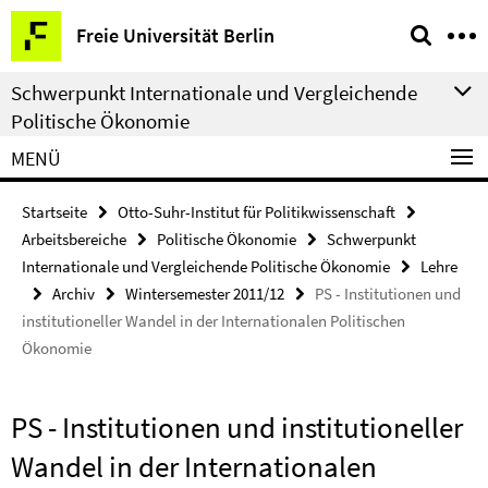
Springe
Service-
Freie Universität Berlin
direkt
Navigation
zu
Schwerpunkt Internationale und Vergleichende
Inhalt
Politische Ökonomie
MENÜ
Startseite
Otto-Suhr-Institut für Politikwissenschaft
Arbeitsbereiche
Politische Ökonomie
Schwerpunkt
Internationale und Vergleichende Politische Ökonomie
Lehre
Archiv
Wintersemester 2011/12
PS - Institutionen und
institutioneller Wandel in der Internationalen Politischen
Ökonomie
PS - Institutionen und institutioneller
Wandel in der Internationalen