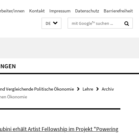
rbeiter/innen
Kontakt
Impressum
Datenschutz
Barrierefreiheit
Suchbegriffe
DE
UNGEN
und Vergleichende Politische Ökonomie
Lehre
Archiv
schen Ökonomie
bini erhält Artist Fellowship im Projekt "Powering
"