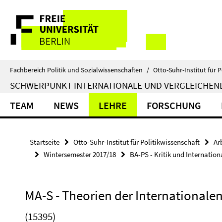
Springe
Service-
direkt
zu
Navigation
Inhalt
Fachbereich Politik und Sozialwissenschaften
/
Otto-Suhr-Institut für P
SCHWERPUNKT INTERNATIONALE UND VERGLEICHEN
TEAM
NEWS
LEHRE
FORSCHUNG
Startseite
Otto-Suhr-Institut für Politikwissenschaft
Ar
Wintersemester 2017/18
BA-PS - Kritik und Internatio
MA-S - Theorien der Internationale
(15395)