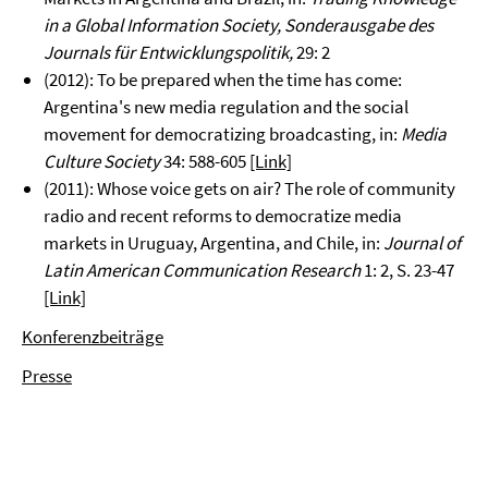
in a Global Information Society, Sonderausgabe des
Journals für Entwicklungspolitik,
29: 2
(2012): To be prepared when the time has come:
Argentina's new media regulation and the social
movement for democratizing broadcasting, in:
Media
Culture Society
34: 588-605
[Link]
(2011): Whose voice gets on air? The role of community
radio and recent reforms to democratize media
markets in Uruguay, Argentina, and Chile, in:
Journal of
Latin American Communication Research
1: 2, S. 23-47
[Link]
Konferenzbeiträge
Presse