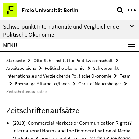
Springe
Service-
Freie Universität Berlin
direkt
Navigation
zu
Schwerpunkt Internationale und Vergleichende
Inhalt
Politische Ökonomie
MENÜ
Startseite
Otto-Suhr-Institut für Politikwissenschaft
Arbeitsbereiche
Politische Ökonomie
Schwerpunkt
Internationale und Vergleichende Politische Ökonomie
Team
Ehemalige Mitarbeiter/Innen
Christof Mauersberger
Zeitschriftenaufsätze
Zeitschriftenaufsätze
(2013): Commercial Markets or Communication Rights?
International Norms and the Democratisation of Media
Markets in Argentina and Brazil, in:
Trading Knowledge