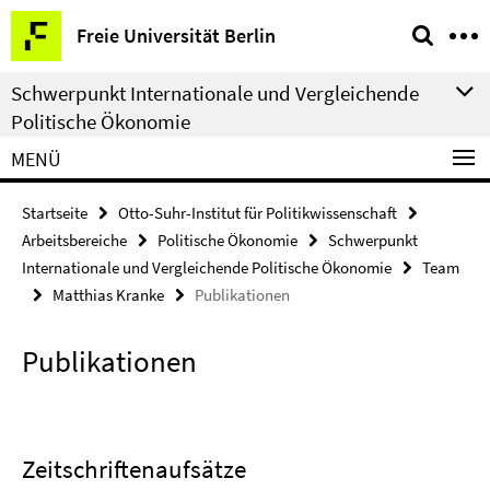
Springe
Service-
Freie Universität Berlin
direkt
Navigation
zu
Schwerpunkt Internationale und Vergleichende
Inhalt
Politische Ökonomie
MENÜ
Startseite
Otto-Suhr-Institut für Politikwissenschaft
Arbeitsbereiche
Politische Ökonomie
Schwerpunkt
Internationale und Vergleichende Politische Ökonomie
Team
Matthias Kranke
Publikationen
Publikationen
Zeitschriftenaufsätze