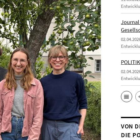
Entwicklu
Journal 
Gesells
02.04.202
Entwicklu
POLITIK
02.04.202
Entwicklu
VON D
DIE P