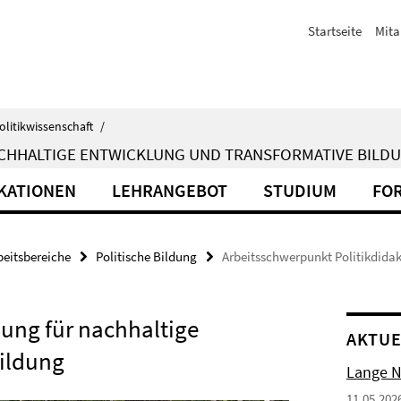
Startseite
Mita
olitikwissenschaft
/
NACHHALTIGE ENTWICKLUNG UND TRANSFORMATIVE BILD
KATIONEN
LEHRANGEBOT
STUDIUM
FO
beitsbereiche
Politische Bildung
Arbeitsschwerpunkt Politikdidak
ldung für nachhaltige
AKTUE
ildung
Lange N
11.05.202