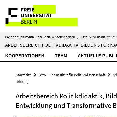
Springe
Service-
direkt
zu
Navigation
Inhalt
Fachbereich Politik und Sozialwissenschaften
/
Otto-Suhr-Institut für P
ARBEITSBEREICH POLITIKDIDAKTIK, BILDUNG FÜR 
KOOPERATIONEN
TEAM
AKTUELLE PUBLI
Startseite
Otto-Suhr-Institut für Politikwissenschaft
Ar
Bildung
Arbeitsbereich Politikdidaktik, Bi
Entwicklung und Transformative B