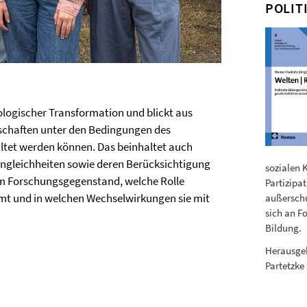
POLIT
ologischer Transformation und blickt aus
llschaften unter den Bedingungen des
et werden können. Das beinhaltet auch
ngleichheiten sowie deren Berücksichtigung
sozialen 
um Forschungsgegenstand, welche Rolle
Partizipa
mmt und in welchen Wechselwirkungen sie mit
außerschu
sich an F
Bildung.
Herausgeb
Partetzke