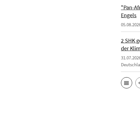
"Pan-Af
Engels
05.08.202
2 SHK g
der Klim
31.07.202
Deutschl