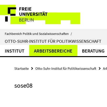
Springe
Service-
direkt
zu
Navigation
Inhalt
Fachbereich Politik und Sozialwissenschaften
/
OTTO-SUHR-INSTITUT FÜR POLITIKWISSENSCHAFT
INSTITUT
ARBEITSBEREICHE
BERATUNG
Startseite
Otto-Suhr-Institut für Politikwissenschaft
Ar
sose08