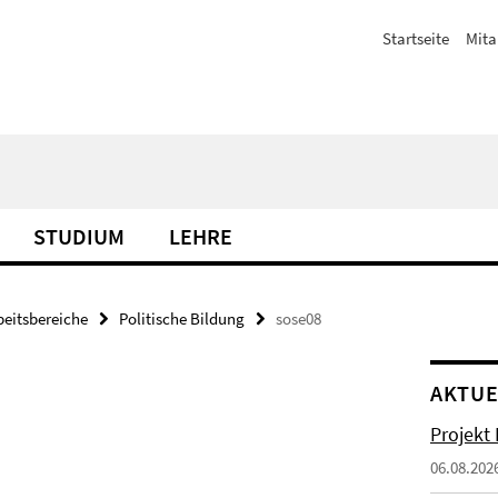
Startseite
Mita
STUDIUM
LEHRE
beitsbereiche
Politische Bildung
sose08
AKTUE
Projekt
06.08.202